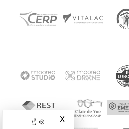
X
Masquer le band