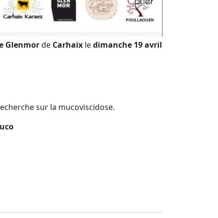
e Glenmor
de
Carhaix
le
dimanche 19 avril
a recherche sur la mucoviscidose.
Muco