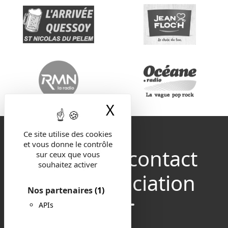
X
Masquer le band
Ce site utilise des cookies
et vous donne le contrôle
Restez en contact
sur ceux que vous
souhaitez activer
avec l'association
Nos partenaires
(1)
APIs